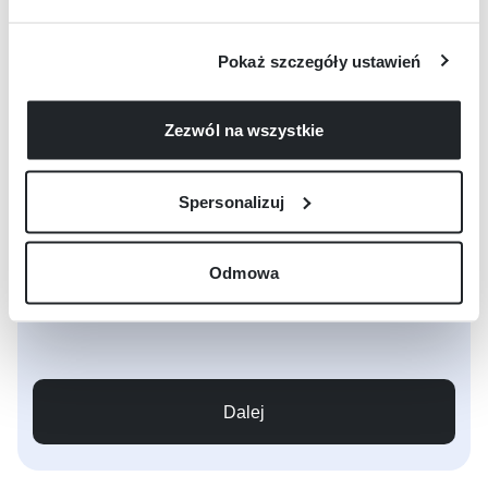
Do rejestrowania się zapraszamy wyłącznie firmy
Pokaż szczegóły ustawień
Jeśli nie prowadzisz zarejestrowanej działalności
gospodarczej,
prosimy nie kontynuuj rejestracji. Jeśli masz pytania,
Zezwól na wszystkie
zapraszamy
do
Centrum Pomocy
Spersonalizuj
Odmowa
Dalej