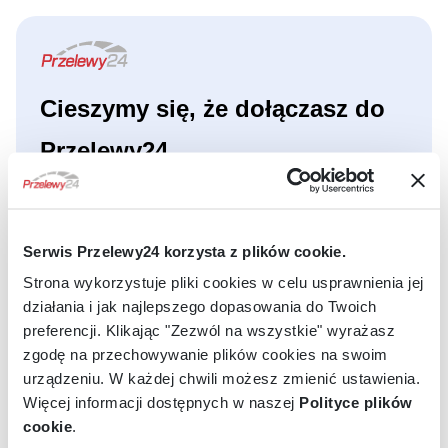
Cieszymy się, że dołączasz do
Przelewy24
ZANIM ROZPOCZNIESZ REJESTRACJĘ
Przygotuj numer konta firmowego
Serwis Przelewy24 korzysta z plików cookie.
Poprosimy o podanie go w formularzu, oraz wykonanie
Strona wykorzystuje pliki cookies w celu usprawnienia jej
opłaty aktywacyjnej na kwotę
59.00
PLN
.
działania i jak najlepszego dopasowania do Twoich
Miej przy sobie numery PESEL reprezentantów
preferencji. Klikając "Zezwól na wszystkie" wyrażasz
firmy
zgodę na przechowywanie plików cookies na swoim
Będą niezbędne do wypełnienia formularza.
urządzeniu. W każdej chwili możesz zmienić ustawienia.
Upewnij się, że Twoja strona www jest aktywna
Więcej informacji dostępnych w naszej
Polityce plików
Zanim aktywujemy Twoje konto, zweryfikujemy stronę
cookie
.
www Twojego sklepu.